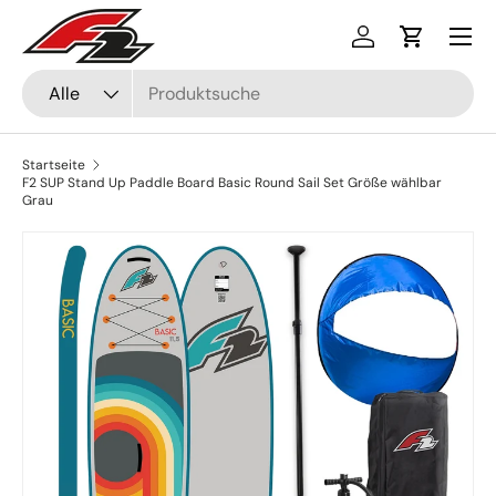
Menü
Direkt zum Inhalt
Einloggen
Einkaufsw
Suchen
Art
Alle
Startseite
F2 SUP Stand Up Paddle Board Basic Round Sail Set Größe wählbar
Grau
Bild 9 ist nun in der Galerieansicht verfügbar
Zu Produktinformationen springen