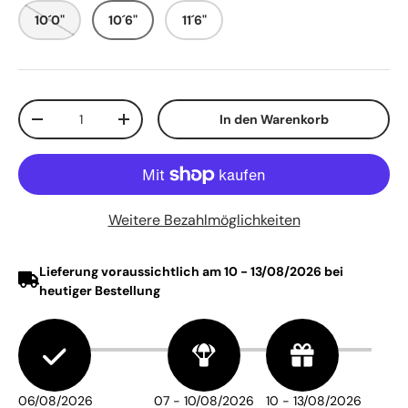
10´0"
10´6"
11´6"
Anzahl
In den Warenkorb
Menge verringern
Menge erhöhen
Weitere Bezahlmöglichkeiten