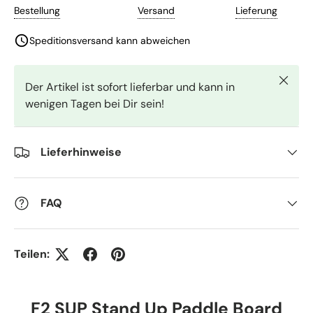
Schlie
Der Artikel ist sofort lieferbar und kann in
wenigen Tagen bei Dir sein!
Lieferhinweise
FAQ
Teilen:
F2 SUP Stand Up Paddle Board