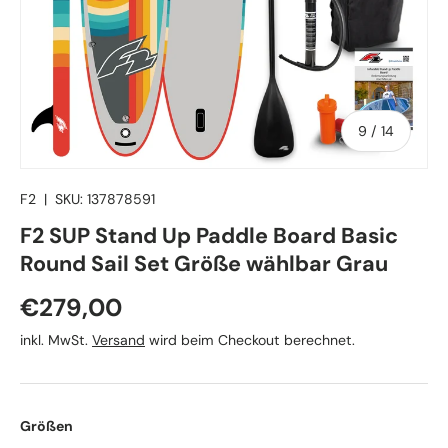
von
9
/
14
F2
|
SKU:
137878591
F2 SUP Stand Up Paddle Board Basic
Round Sail Set Größe wählbar Grau
Normaler Preis
€279,00
inkl. MwSt.
Versand
wird beim Checkout berechnet.
Größen