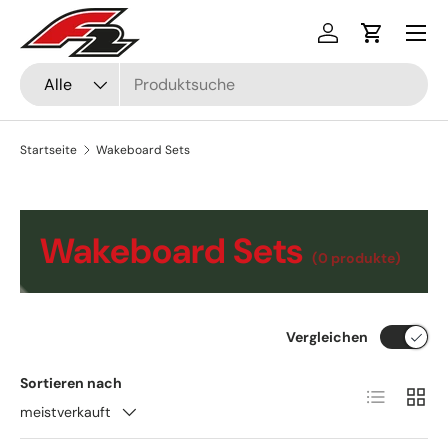
Menü
Direkt zum Inhalt
Einloggen
Einkaufsw
Suchen
Art
Alle
Startseite
Wakeboard Sets
Wakeboard Sets
(0 produkte)
Vergleichen
Sortieren nach
Produktlist
Produ
meistverkauft