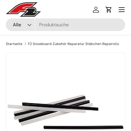
Menü
Direkt zum Inhalt
Einloggen
Einkaufsw
Suchen
Art
Alle
Startseite
F2 Snowboard Zubehör Reparatur Stäbchen Repairstix
Zu Produktinformationen springen