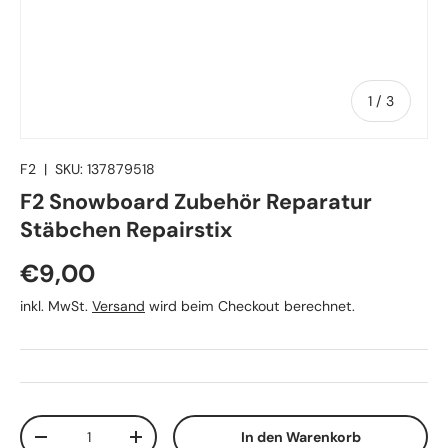
von
1
/
3
F2
|
SKU:
137879518
F2 Snowboard Zubehör Reparatur
Stäbchen Repairstix
Normaler Preis
€9,00
inkl. MwSt.
Versand
wird beim Checkout berechnet.
Anzahl
In den Warenkorb
Menge verringern
Menge erhöhen