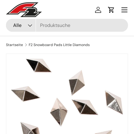
Menü
Direkt zum Inhalt
Einloggen
Einkaufsw
Suchen
Art
Alle
Startseite
F2 Snowboard Pads Little Diamonds
Zu Produktinformationen springen