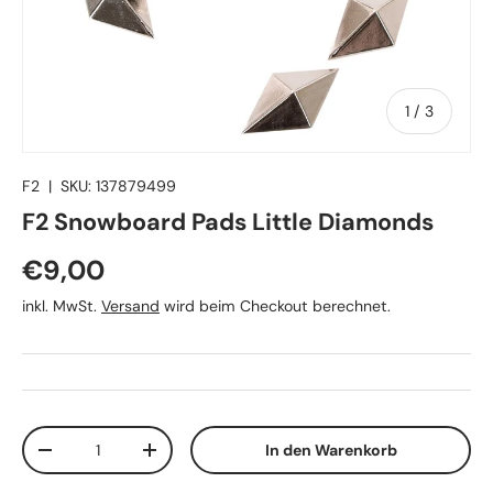
von
1
/
3
F2
|
SKU:
137879499
F2 Snowboard Pads Little Diamonds
Normaler Preis
€9,00
inkl. MwSt.
Versand
wird beim Checkout berechnet.
Anzahl
In den Warenkorb
Menge verringern
Menge erhöhen