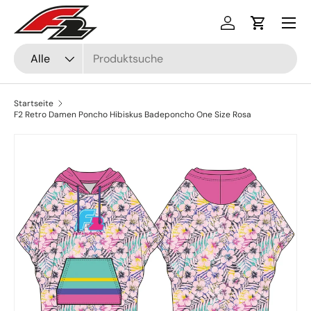
Menü
Direkt zum Inhalt
Einloggen
Einkaufsw
Suchen
Art
Alle
Startseite
F2 Retro Damen Poncho Hibiskus Badeponcho One Size Rosa
Zu Produktinformationen springen