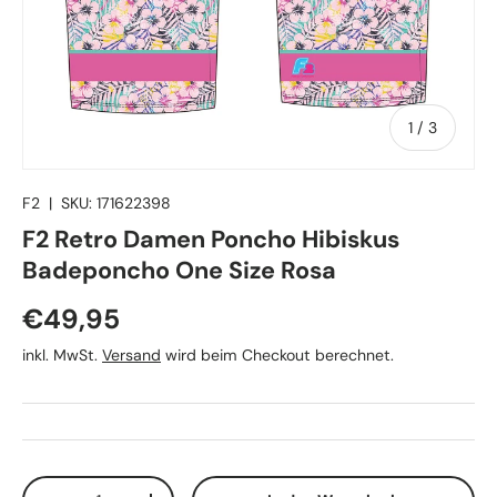
von
1
/
3
F2
|
SKU:
171622398
F2 Retro Damen Poncho Hibiskus
Badeponcho One Size Rosa
Normaler Preis
€49,95
inkl. MwSt.
Versand
wird beim Checkout berechnet.
Anzahl