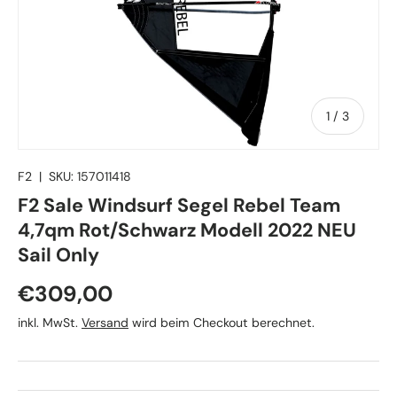
von
1
/
3
F2
|
SKU:
157011418
F2 Sale Windsurf Segel Rebel Team
4,7qm Rot/Schwarz Modell 2022 NEU
Sail Only
Normaler Preis
€309,00
inkl. MwSt.
Versand
wird beim Checkout berechnet.