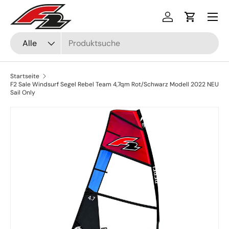
Menü
Direkt zum Inhalt
Einloggen
Einkaufsw
Suchen
Art
Alle
Startseite
F2 Sale Windsurf Segel Rebel Team 4,7qm Rot/Schwarz Modell 2022 NEU
Sail Only
Zu Produktinformationen springen