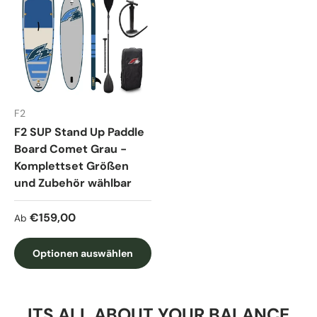
F2
F2 SUP Stand Up Paddle
Board Comet Grau -
Komplettset Größen
und Zubehör wählbar
Normaler Preis
€159,00
Ab
Optionen auswählen
ITS ALL ABOUT YOUR BALANCE