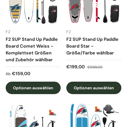
F2
F2
F2 SUP Stand Up Paddle
F2 SUP Stand Up Paddle
Board Comet Weiss -
Board Star -
Komplettset Größen
Größe/Farbe wählbar
und Zubehör wählbar
Verkaufspreis
Normaler Preis
€199,00
€599,00
Normaler Preis
€159,00
Ab
Optionen auswählen
Optionen auswählen