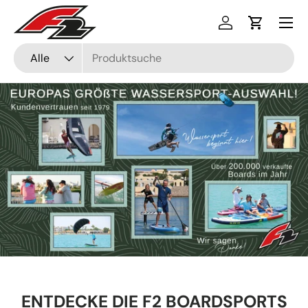
Menü
Direkt zum Inhalt
Einloggen
Einkaufsw
Suchen
Art
Alle
ENTDECKE DIE F2 BOARDSPORTS