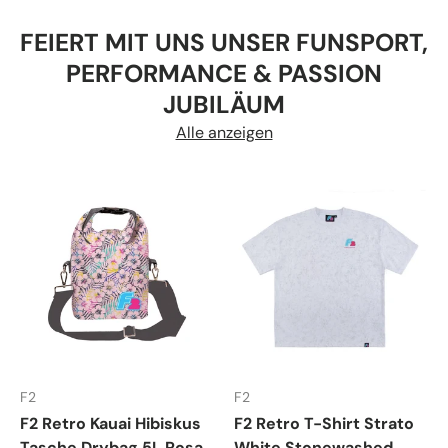
FEIERT MIT UNS UNSER FUNSPORT,
PERFORMANCE & PASSION
JUBILÄUM
Alle anzeigen
F2
F2
F2 Retro Kauai Hibiskus
F2 Retro T-Shirt Strato
Tasche Drybag 5L Rosa
White Stonewashed