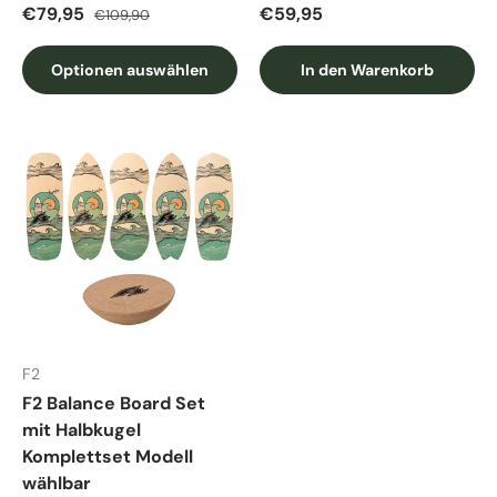
Verkaufspreis
Normaler Preis
Normaler Preis
€79,95
€59,95
€109,90
Optionen auswählen
In den Warenkorb
F2
F2 Balance Board Set
mit Halbkugel
Komplettset Modell
wählbar