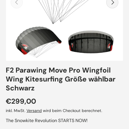
Vorherige
Nächste
F2 Parawing Move Pro Wingfoil
Wing Kitesurfing Größe wählbar
Schwarz
Normaler Preis
€299,00
inkl. MwSt.
Versand
wird beim Checkout berechnet.
The Snowkite Revolution STARTS NOW!