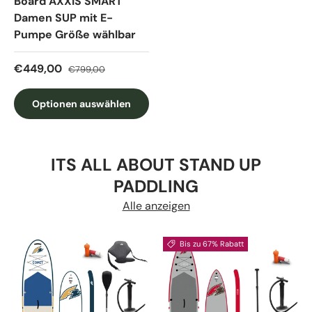
Board AXXIS SMART
Damen SUP mit E-
Pumpe Größe wählbar
Verkaufspreis
Normaler Preis
€449,00
€799,00
Optionen auswählen
ITS ALL ABOUT STAND UP
PADDLING
Alle anzeigen
Bis zu 67% Rabatt