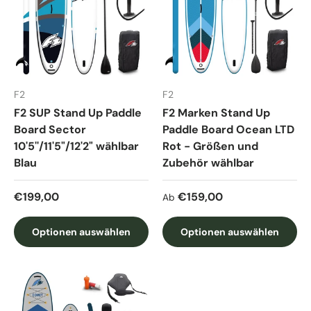
F2
F2
F2 SUP Stand Up Paddle
F2 Marken Stand Up
Board Sector
Paddle Board Ocean LTD
10'5''/11'5"/12'2" wählbar
Rot - Größen und
Blau
Zubehör wählbar
Normaler Preis
Normaler Preis
€199,00
€159,00
Ab
Optionen auswählen
Optionen auswählen