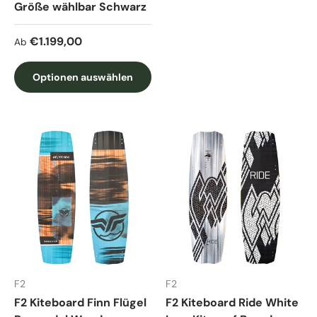
Größe wählbar Schwarz
Normaler Preis
€1.199,00
Ab
Optionen auswählen
F2
F2
F2 Kiteboard Finn Flügel
F2 Kiteboard Ride White