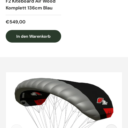
F2 Kiteboard Air Wood
Komplett 136cm Blau
Normaler Preis
€549,00
In den Warenkorb
Zu Produktinformationen springen