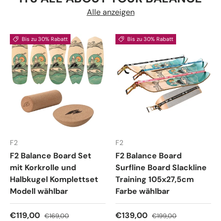
Alle anzeigen
Bis zu 30% Rabatt
Bis zu 30% Rabatt
F2
F2
F2 Balance Board Set
F2 Balance Board
mit Korkrolle und
Surfline Board Slackline
Halbkugel Komplettset
Training 105x27,5cm
Modell wählbar
Farbe wählbar
Verkaufspreis
Normaler Preis
Verkaufspreis
Normaler Preis
€119,00
€139,00
€169,00
€199,00