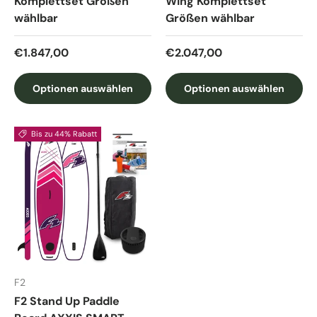
Komplettset Größen
Wing Komplettset
wählbar
Größen wählbar
Normaler Preis
Normaler Preis
€1.847,00
€2.047,00
Optionen auswählen
Optionen auswählen
Bis zu 44% Rabatt
F2
F2 Stand Up Paddle