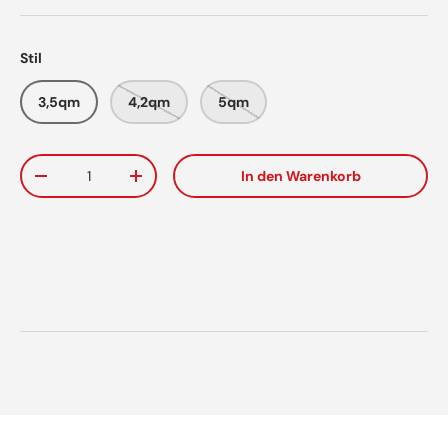
Stil
3,5qm
4,2qm
5qm
Anzahl
In den Warenkorb
Menge verringern
Menge erhöhen