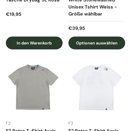
Unisex Tshirt Weiss -
Normaler Preis
Größe wählbar
€19,95
Normaler Preis
€39,95
In den Warenkorb
Optionen auswählen
F2
F2
F2 Retro T-Shirt Axxis
F2 Retro T-Shirt Axxis