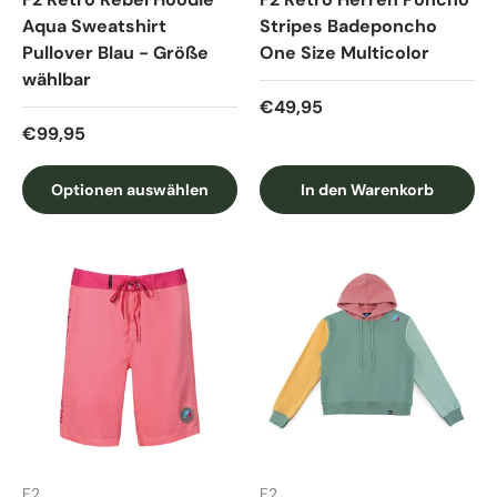
Aqua Sweatshirt
Stripes Badeponcho
Pullover Blau - Größe
One Size Multicolor
wählbar
Normaler Preis
€49,95
Normaler Preis
€99,95
Optionen auswählen
In den Warenkorb
F2
F2