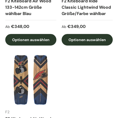
F2 Kiteboard Air Wood
F2 Kiteboard Ride
133-142cm Größe
Classic Lightwind Wood
wählbar Blau
Größe/Farbe wählbar
Normaler Preis
Normaler Preis
€348,00
€349,00
Ab
Ab
Optionen auswählen
Optionen auswählen
F2