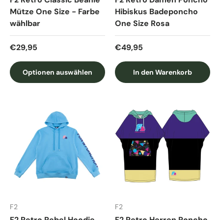
Mütze One Size - Farbe
Hibiskus Badeponcho
wählbar
One Size Rosa
Normaler Preis
Normaler Preis
€29,95
€49,95
Optionen auswählen
In den Warenkorb
F2
F2
F2 Retro Rebel Hoodie
F2 Retro Herren Poncho