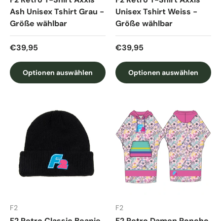
Ash Unisex Tshirt Grau -
Unisex Tshirt Weiss -
Größe wählbar
Größe wählbar
Normaler Preis
Normaler Preis
€39,95
€39,95
Optionen auswählen
Optionen auswählen
F2
F2
F2 Retro Classic Beanie
F2 Retro Damen Poncho