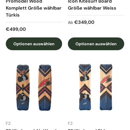
Promodel Wood
Icon Kitesurf Board
Komplett Größe wählbar
Größe wählbar Weiss
Türkis
Normaler Preis
€349,00
Ab
Normaler Preis
€499,00
Optionen auswählen
Optionen auswählen
F2
F2