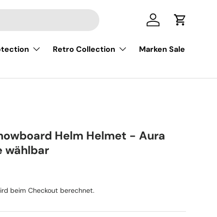
Einloggen
Einkaufsw
tection
Retro Collection
Marken Sale
2
nowboard Helm Helmet - Aura
e wählbar
Preis
rd beim Checkout berechnet.