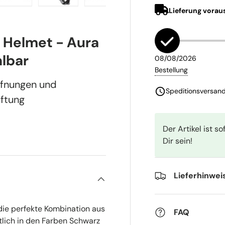
ht laden
 Galerieansicht laden
Bild 5 in Galerieansicht laden
Bild 6 in Galerieansicht laden
Bild 7 in Galerieansicht laden
Bild 8 in Galerieans
Bild 9 
Helmet - Aura
lbar
ffnungen und
üftung
Der Artikel ist s
Dir sein!
Lieferhinwei
ie perfekte Kombination aus
FAQ
tlich in den Farben Schwarz