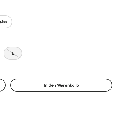
eiss
L
In den Warenkorb
n
Menge erhöhen