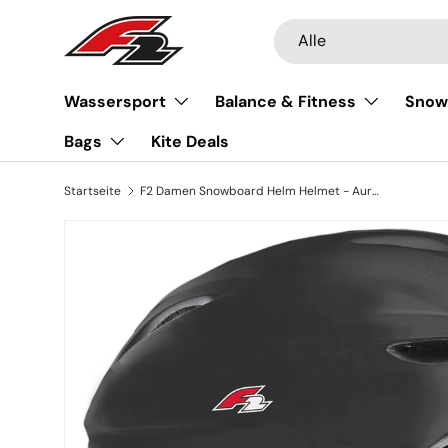
Suchen
Art
Direkt zum Inhalt
Alle
Wassersport
Balance & Fitness
Snow
Bags
Kite Deals
Startseite
F2 Damen Snowboard Helm Helmet - Aura Farbe/Größe wählbar
Zu Produktinformationen springen