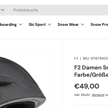
boarding
Ski Sport
Snow Wear
Snow Pro
F2
|
SKU:
13787940
F2 Damen S
Farbe/Größ
Normaler 
€49,00
inkl. MwSt.
Versand
wi