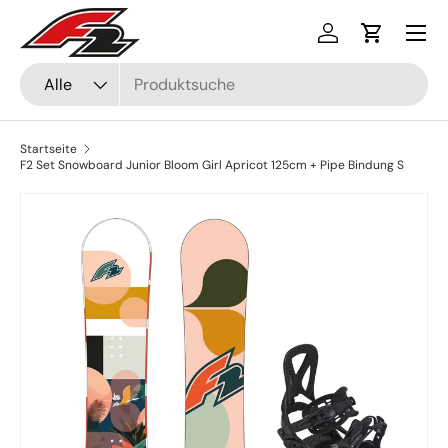
Menü
Direkt zum Inhalt
Einloggen
Einkaufsw
Suchen
Art
Alle
Startseite
F2 Set Snowboard Junior Bloom Girl Apricot 125cm + Pipe Bindung S
Zu Produktinformationen springen