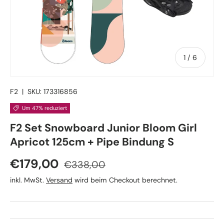
von
1
/
6
F2
|
SKU:
173316856
Um 47% reduziert
F2 Set Snowboard Junior Bloom Girl
Apricot 125cm + Pipe Bindung S
Verkaufspreis
Normaler Preis
€179,00
€338,00
inkl. MwSt.
Versand
wird beim Checkout berechnet.