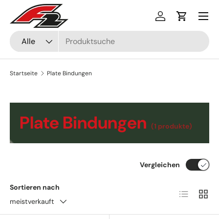
Menü
Direkt zum Inhalt
Einloggen
Einkaufsw
Suchen
Art
Alle
Startseite
Plate Bindungen
Plate Bindungen
(1 produkte)
Vergleichen
Sortieren nach
Produktlist
Produ
meistverkauft